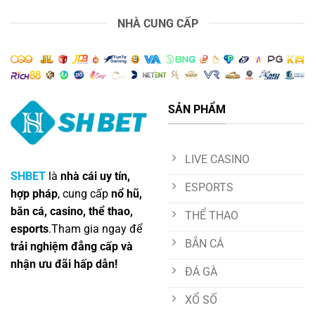
NHÀ CUNG CẤP
SẢN PHẨM
LIVE CASINO
SHBET
là
nhà cái uy tín,
ESPORTS
hợp pháp
, cung cấp
nổ hũ,
bắn cá, casino, thể thao,
THỂ THAO
esports
.Tham gia ngay để
BẮN CÁ
trải nghiệm đẳng cấp và
nhận ưu đãi hấp dẫn!
ĐÁ GÀ
XỔ SỐ