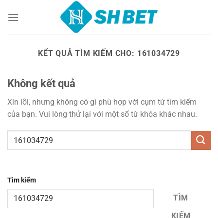
Chuyển
đến
nội
dung
KẾT QUẢ TÌM KIẾM CHO:
161034729
Không kết quả
Xin lỗi, nhưng không có gì phù hợp với cụm từ tìm kiếm
của bạn. Vui lòng thử lại với một số từ khóa khác nhau.
Tìm kiếm
TÌM
KIẾM