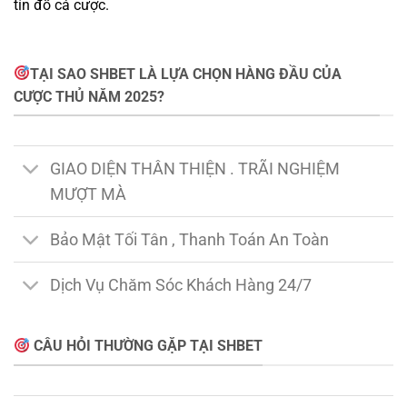
tín đồ cá cược.
TẠI SAO SHBET LÀ LỰA CHỌN HÀNG ĐẦU CỦA
CƯỢC THỦ NĂM 2025?
GIAO DIỆN THÂN THIỆN . TRÃI NGHIỆM
MƯỢT MÀ
Bảo Mật Tối Tân , Thanh Toán An Toàn
Dịch Vụ Chăm Sóc Khách Hàng 24/7
CÂU HỎI THƯỜNG GẶP TẠI SHBET