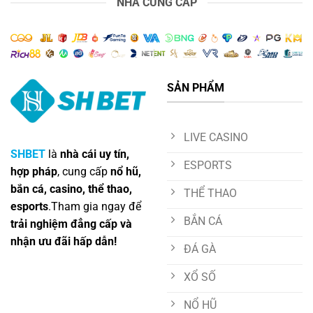
NHÀ CUNG CẤP
SẢN PHẨM
LIVE CASINO
SHBET
là
nhà cái uy tín,
ESPORTS
hợp pháp
, cung cấp
nổ hũ,
bắn cá, casino, thể thao,
THỂ THAO
esports
.Tham gia ngay để
BẮN CÁ
trải nghiệm đẳng cấp và
nhận ưu đãi hấp dẫn!
ĐÁ GÀ
XỔ SỐ
NỔ HŨ