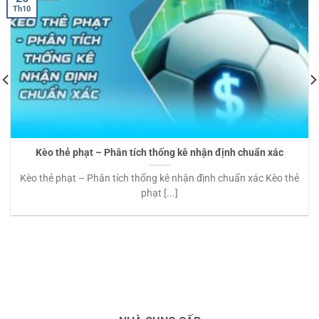
Th10
Kèo thẻ phạt – Phân tích thống kê nhận định chuẩn xác
Kèo thẻ phạt – Phân tích thống kê nhận định chuẩn xác Kèo thẻ
phạt [...]