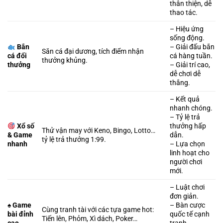
thân thiện, dễ
thao tác.
– Hiệu ứng
sống động.
Bắn
– Giải đấu bắn
Săn cá đại dương, tích điểm nhận
cá đổi
cá hàng tuần.
thưởng khủng.
thưởng
– Giải trí cao,
dễ chơi dễ
thắng.
– Kết quả
nhanh chóng.
– Tỷ lệ trả
Xổ số
thưởng hấp
Thử vận may với Keno, Bingo, Lotto…
& Game
dẫn.
tỷ lệ trả thưởng 1:99.
nhanh
– Lựa chọn
linh hoạt cho
người chơi
mới.
– Luật chơi
đơn giản.
♠️
Game
– Bàn cược
Cùng tranh tài với các tựa game hot:
bài đỉnh
quốc tế cạnh
Tiến lên, Phỏm, Xì dách, Poker…