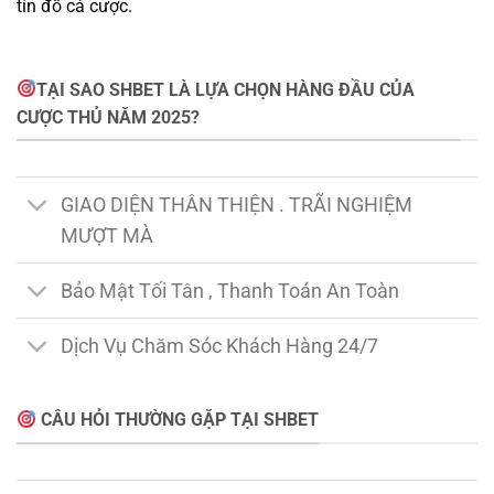
tín đồ cá cược.
TẠI SAO SHBET LÀ LỰA CHỌN HÀNG ĐẦU CỦA
CƯỢC THỦ NĂM 2025?
GIAO DIỆN THÂN THIỆN . TRÃI NGHIỆM
MƯỢT MÀ
Bảo Mật Tối Tân , Thanh Toán An Toàn
Dịch Vụ Chăm Sóc Khách Hàng 24/7
CÂU HỎI THƯỜNG GẶP TẠI SHBET