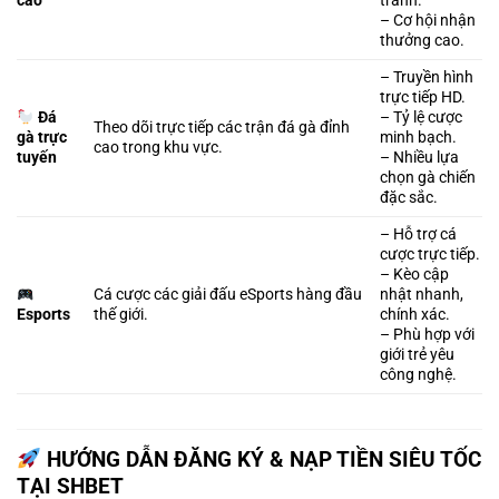
cao
tranh.
– Cơ hội nhận
thưởng cao.
– Truyền hình
trực tiếp HD.
Đá
– Tỷ lệ cược
Theo dõi trực tiếp các trận đá gà đỉnh
gà trực
minh bạch.
cao trong khu vực.
tuyến
– Nhiều lựa
chọn gà chiến
đặc sắc.
– Hỗ trợ cá
cược trực tiếp.
– Kèo cập
Cá cược các giải đấu eSports hàng đầu
nhật nhanh,
Esports
thế giới.
chính xác.
– Phù hợp với
giới trẻ yêu
công nghệ.
HƯỚNG DẪN ĐĂNG KÝ & NẠP TIỀN SIÊU TỐC
TẠI SHBET