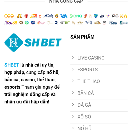
NHÀ CUNG CẤP
SẢN PHẨM
LIVE CASINO
SHBET
là
nhà cái uy tín,
ESPORTS
hợp pháp
, cung cấp
nổ hũ,
bắn cá, casino, thể thao,
THỂ THAO
esports
.Tham gia ngay để
BẮN CÁ
trải nghiệm đẳng cấp và
nhận ưu đãi hấp dẫn!
ĐÁ GÀ
XỔ SỐ
NỔ HŨ