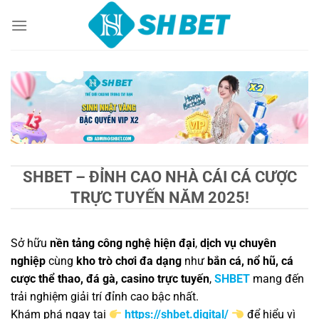
Chuyển
đến
nội
dung
SHBET – ĐỈNH CAO NHÀ CÁI CÁ CƯỢC
TRỰC TUYẾN NĂM 2025!
Sở hữu
nền tảng công nghệ hiện đại
,
dịch vụ chuyên
nghiệp
cùng
kho trò chơi đa dạng
như
bắn cá, nổ hũ, cá
cược thể thao, đá gà, casino trực tuyến
,
SHBET
mang đến
trải nghiệm giải trí đỉnh cao bậc nhất.
Khám phá ngay tại
https://shbet.digital/
để hiểu vì