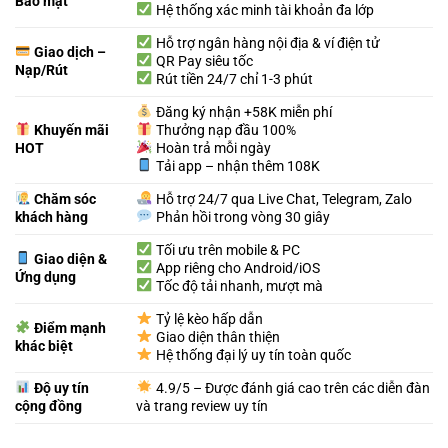
Bảo mật
Hệ thống xác minh tài khoản đa lớp
Hỗ trợ ngân hàng nội địa & ví điện tử
Giao dịch –
QR Pay siêu tốc
Nạp/Rút
Rút tiền 24/7 chỉ 1-3 phút
Đăng ký nhận +58K miễn phí
Khuyến mãi
Thưởng nạp đầu 100%
HOT
Hoàn trả mỗi ngày
Tải app – nhận thêm 108K
Chăm sóc
Hỗ trợ 24/7 qua Live Chat, Telegram, Zalo
khách hàng
Phản hồi trong vòng 30 giây
Tối ưu trên mobile & PC
Giao diện &
App riêng cho Android/iOS
Ứng dụng
Tốc độ tải nhanh, mượt mà
Tỷ lệ kèo hấp dẫn
Điểm mạnh
Giao diện thân thiện
khác biệt
Hệ thống đại lý uy tín toàn quốc
Độ uy tín
4.9/5 – Được đánh giá cao trên các diễn đàn
cộng đồng
và trang review uy tín