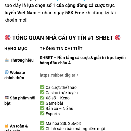
sao đây là
lựa chọn số 1 của cộng đồng cá cược trực
tuyến Việt Nam
– nhận ngay
58K Free
khi đăng ký tài
khoản mới!
TỔNG QUAN NHÀ CÁI UY TÍN #1 SHBET
HẠNG MỤC
THÔNG TIN CHI TIẾT
SHBET – Nền tảng cá cược & giải trí trực tuyến
Thương hiệu
hàng đầu châu Á
Website
https://shbet.digital/
chính thức
Cá cược thể thao
Casino trực tuyến
Sản phẩm nổi
Xổ số – Keno
bật
Game bài
Bắn cá – Nổ hũ
Esports
Mã hóa SSL 256-bit
An toàn &
Chính sách bảo mật nghiêm ngặt