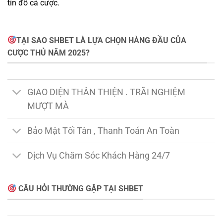
tín đồ cá cược.
TẠI SAO SHBET LÀ LỰA CHỌN HÀNG ĐẦU CỦA
CƯỢC THỦ NĂM 2025?
GIAO DIỆN THÂN THIỆN . TRÃI NGHIỆM
MƯỢT MÀ
Bảo Mật Tối Tân , Thanh Toán An Toàn
Dịch Vụ Chăm Sóc Khách Hàng 24/7
CÂU HỎI THƯỜNG GẶP TẠI SHBET