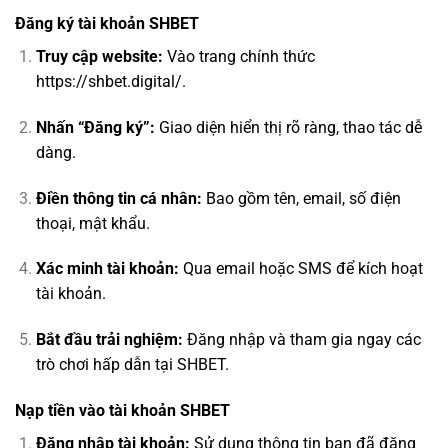
Đăng ký tài khoản SHBET
Truy cập website:
Vào trang chính thức
https://shbet.digital/.
Nhấn “Đăng ký”:
Giao diện hiển thị rõ ràng, thao tác dễ
dàng.
Điền thông tin cá nhân:
Bao gồm tên, email, số điện
thoại, mật khẩu.
Xác minh tài khoản:
Qua email hoặc SMS để kích hoạt
tài khoản.
Bắt đầu trải nghiệm:
Đăng nhập và tham gia ngay các
trò chơi hấp dẫn tại SHBET.
Nạp tiền vào tài khoản SHBET
Đăng nhập tài khoản:
Sử dụng thông tin bạn đã đăng