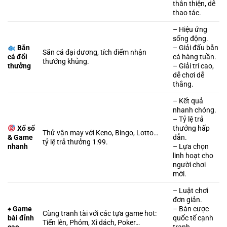
thân thiện, dễ
thao tác.
– Hiệu ứng
sống động.
Bắn
– Giải đấu bắn
Săn cá đại dương, tích điểm nhận
cá đổi
cá hàng tuần.
thưởng khủng.
thưởng
– Giải trí cao,
dễ chơi dễ
thắng.
– Kết quả
nhanh chóng.
– Tỷ lệ trả
Xổ số
thưởng hấp
Thử vận may với Keno, Bingo, Lotto…
& Game
dẫn.
tỷ lệ trả thưởng 1:99.
nhanh
– Lựa chọn
linh hoạt cho
người chơi
mới.
– Luật chơi
đơn giản.
♠️
Game
– Bàn cược
Cùng tranh tài với các tựa game hot:
bài đỉnh
quốc tế cạnh
Tiến lên, Phỏm, Xì dách, Poker…