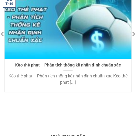
Th10
Kèo thẻ phạt – Phân tích thống kê nhận định chuẩn xác
Kèo thẻ phạt – Phân tích thống kê nhận định chuẩn xác Kèo thẻ
phạt [...]