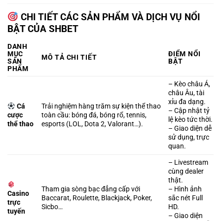
CHI TIẾT CÁC SẢN PHẨM VÀ DỊCH VỤ NỔI
BẬT CỦA SHBET
DANH
MỤC
ĐIỂM NỔI
MÔ TẢ CHI TIẾT
SẢN
BẬT
PHẨM
– Kèo châu Á,
châu Âu, tài
xỉu đa dạng.
Cá
Trải nghiệm hàng trăm sự kiện thể thao
– Cập nhật tỷ
cược
toàn cầu: bóng đá, bóng rổ, tennis,
lệ kèo tức thời.
thể thao
esports (LOL, Dota 2, Valorant…).
– Giao diện dễ
sử dụng, trực
quan.
– Livestream
cùng dealer
thật.
Tham gia sòng bạc đẳng cấp với
– Hình ảnh
Casino
Baccarat, Roulette, Blackjack, Poker,
sắc nét Full
trực
Sicbo…
HD.
tuyến
– Giao diện