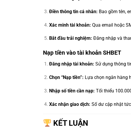
Điền thông tin cá nhân:
Bao gồm tên, em
Xác minh tài khoản:
Qua email hoặc SMS
Bắt đầu trải nghiệm:
Đăng nhập và tham
Nạp tiền vào tài khoản SHBET
Đăng nhập tài khoản:
Sử dụng thông ti
Chọn “Nạp tiền”:
Lựa chọn ngân hàng ho
Nhập số tiền cần nạp:
Tối thiểu 100.000
Xác nhận giao dịch:
Số dư cập nhật tức
KẾT LUẬN