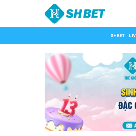
Chuyển
đến
nội
dung
SHBET
LI