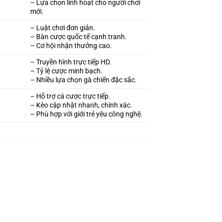
– Lựa chọn linh hoạt cho người chơi
mới.
– Luật chơi đơn giản.
– Bàn cược quốc tế cạnh tranh.
– Cơ hội nhận thưởng cao.
– Truyền hình trực tiếp HD.
– Tỷ lệ cược minh bạch.
– Nhiều lựa chọn gà chiến đặc sắc.
– Hỗ trợ cá cược trực tiếp.
– Kèo cập nhật nhanh, chính xác.
– Phù hợp với giới trẻ yêu công nghệ.