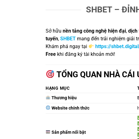
SHBET – ĐỈN
Sở hữu
nền tảng công nghệ hiện đại
,
dịch
tuyến
,
SHBET
mang đến trải nghiệm giải tr
Khám phá ngay tại
https://shbet.digital
Free
khi đăng ký tài khoản mới!
TỔNG QUAN NHÀ CÁI 
HẠNG MỤC
Thương hiệu
Website chính thức
Sản phẩm nổi bật