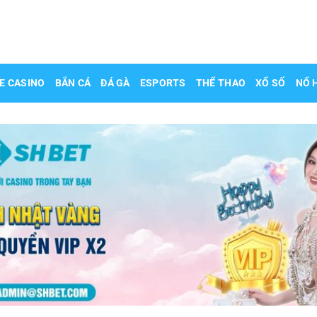
VE CASINO
BẮN CÁ
ĐÁ GÀ
ESPORTS
THỂ THAO
XỔ SỐ
NỔ 