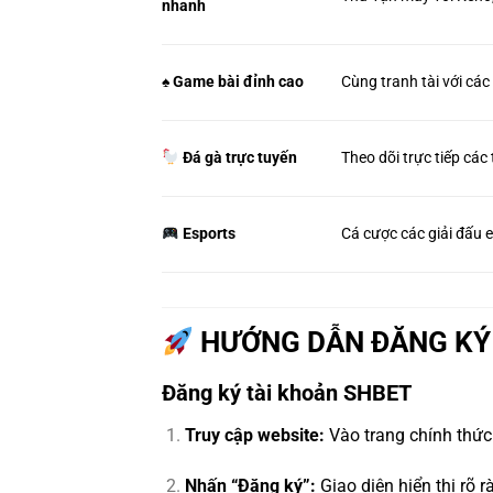
nhanh
♠️
Game bài đỉnh cao
Cùng tranh tài với các
Đá gà trực tuyến
Theo dõi trực tiếp các
Esports
Cá cược các giải đấu e
HƯỚNG DẪN ĐĂNG KÝ 
Đăng ký tài khoản SHBET
Truy cập website:
Vào trang chính thức h
Nhấn “Đăng ký”:
Giao diện hiển thị rõ r