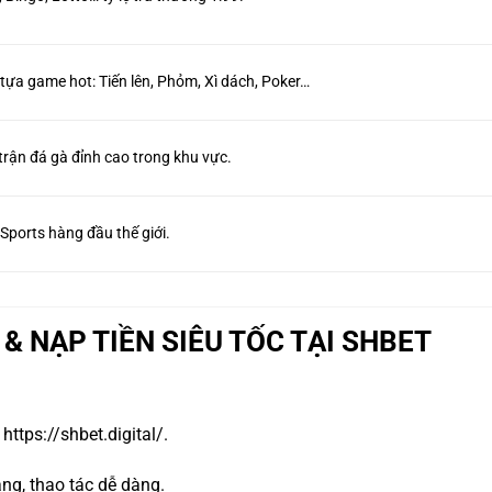
 tựa game hot: Tiến lên, Phỏm, Xì dách, Poker…
 trận đá gà đỉnh cao trong khu vực.
Sports hàng đầu thế giới.
& NẠP TIỀN SIÊU TỐC TẠI SHBET
ttps://shbet.digital/.
àng, thao tác dễ dàng.