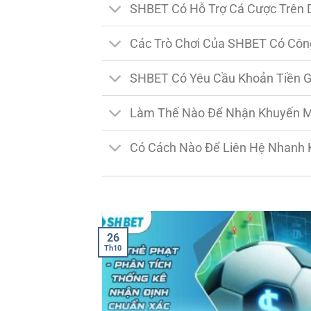
SHBET Có Hỗ Trợ Cá Cược Trên 
Các Trò Chơi Của SHBET Có Cô
SHBET Có Yêu Cầu Khoản Tiền G
Làm Thế Nào Để Nhận Khuyến 
Có Cách Nào Để Liên Hệ Nhanh
26
Th10