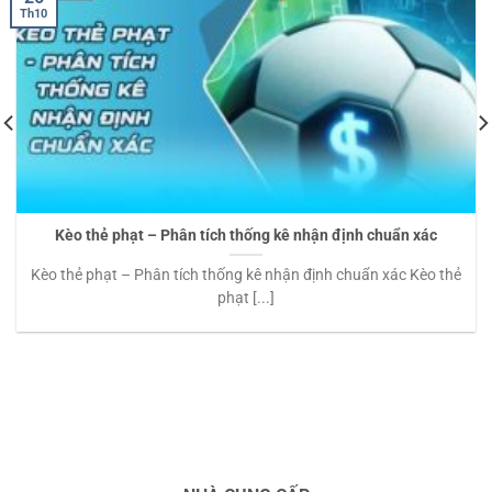
Th10
Kèo thẻ phạt – Phân tích thống kê nhận định chuẩn xác
Kèo thẻ phạt – Phân tích thống kê nhận định chuẩn xác Kèo thẻ
phạt [...]