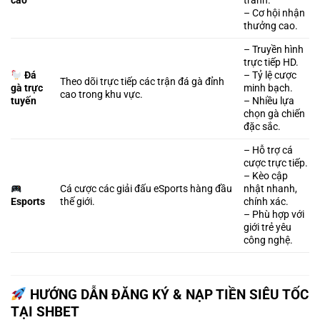
cao
tranh.
– Cơ hội nhận
thưởng cao.
– Truyền hình
trực tiếp HD.
Đá
– Tỷ lệ cược
Theo dõi trực tiếp các trận đá gà đỉnh
gà trực
minh bạch.
cao trong khu vực.
tuyến
– Nhiều lựa
chọn gà chiến
đặc sắc.
– Hỗ trợ cá
cược trực tiếp.
– Kèo cập
Cá cược các giải đấu eSports hàng đầu
nhật nhanh,
Esports
thế giới.
chính xác.
– Phù hợp với
giới trẻ yêu
công nghệ.
HƯỚNG DẪN ĐĂNG KÝ & NẠP TIỀN SIÊU TỐC
TẠI SHBET