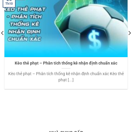
Th10
Kèo thẻ phạt – Phân tích thống kê nhận định chuẩn xác
Kèo thẻ phạt – Phân tích thống kê nhận định chuẩn xác Kèo thẻ
phạt [...]