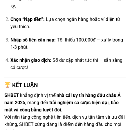
ký.
Chọn “Nạp tiền”:
Lựa chọn ngân hàng hoặc ví điện tử
yêu thích.
Nhập số tiền cần nạp:
Tối thiểu 100.000đ – xử lý trong
1-3 phút.
Xác nhận giao dịch:
Số dư cập nhật tức thì – sẵn sàng
cá cược!
KẾT LUẬN
SHBET
khẳng định vị thế
nhà cái uy tín hàng đầu châu Á
năm 2025
, mang đến
trải nghiệm cá cược hiện đại, bảo
mật và công bằng tuyệt đối
.
Với nền tảng công nghệ tiên tiến, dịch vụ tận tâm và ưu đãi
khủng, SHBET xứng đáng là điểm đến hàng đầu cho mọi