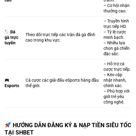
cao
tranh.
– Cơ hội nhận
thưởng cao.
– Truyền hình
trực tiếp HD.
Đá
– Tỷ lệ cược
Theo dõi trực tiếp các trận đá gà đỉnh
gà trực
minh bạch.
cao trong khu vực.
tuyến
– Nhiều lựa
chọn gà chiến
đặc sắc.
– Hỗ trợ cá
cược trực tiếp.
– Kèo cập
Cá cược các giải đấu eSports hàng đầu
nhật nhanh,
Esports
thế giới.
chính xác.
– Phù hợp với
giới trẻ yêu
công nghệ.
HƯỚNG DẪN ĐĂNG KÝ & NẠP TIỀN SIÊU TỐC
TẠI SHBET