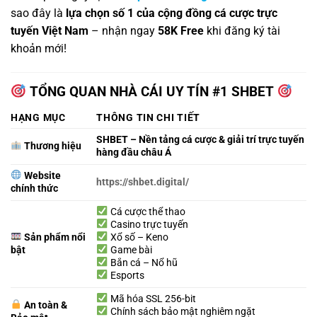
sao đây là
lựa chọn số 1 của cộng đồng cá cược trực
tuyến Việt Nam
– nhận ngay
58K Free
khi đăng ký tài
khoản mới!
TỔNG QUAN NHÀ CÁI UY TÍN #1 SHBET
HẠNG MỤC
THÔNG TIN CHI TIẾT
SHBET – Nền tảng cá cược & giải trí trực tuyến
Thương hiệu
hàng đầu châu Á
Website
https://shbet.digital/
chính thức
Cá cược thể thao
Casino trực tuyến
Sản phẩm nổi
Xổ số – Keno
bật
Game bài
Bắn cá – Nổ hũ
Esports
Mã hóa SSL 256-bit
An toàn &
Chính sách bảo mật nghiêm ngặt