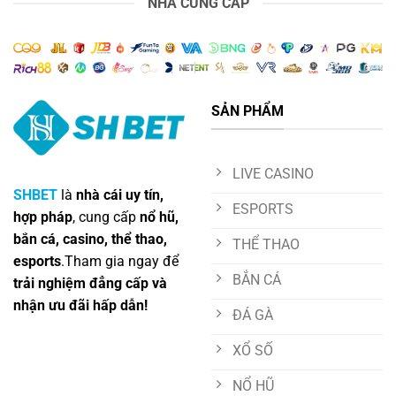
NHÀ CUNG CẤP
SẢN PHẨM
LIVE CASINO
SHBET
là
nhà cái uy tín,
ESPORTS
hợp pháp
, cung cấp
nổ hũ,
bắn cá, casino, thể thao,
THỂ THAO
esports
.Tham gia ngay để
BẮN CÁ
trải nghiệm đẳng cấp và
nhận ưu đãi hấp dẫn!
ĐÁ GÀ
XỔ SỐ
NỔ HŨ