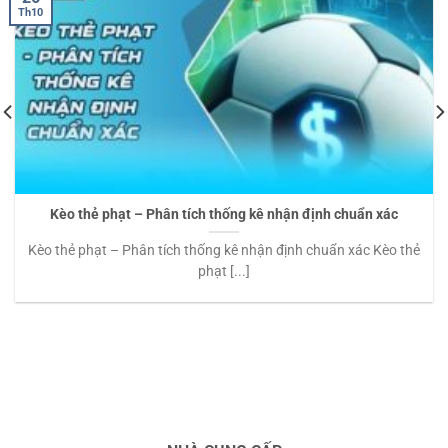
Th10
Kèo thẻ phạt – Phân tích thống kê nhận định chuẩn xác
Kèo thẻ phạt – Phân tích thống kê nhận định chuẩn xác Kèo thẻ
phạt [...]