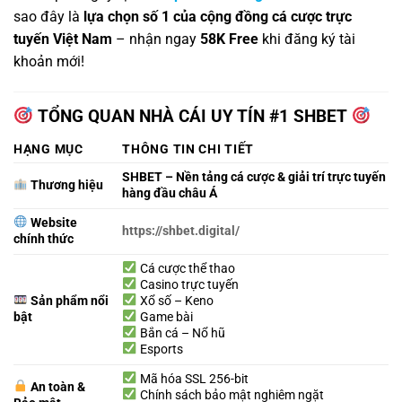
sao đây là
lựa chọn số 1 của cộng đồng cá cược trực
tuyến Việt Nam
– nhận ngay
58K Free
khi đăng ký tài
khoản mới!
TỔNG QUAN NHÀ CÁI UY TÍN #1 SHBET
HẠNG MỤC
THÔNG TIN CHI TIẾT
SHBET – Nền tảng cá cược & giải trí trực tuyến
Thương hiệu
hàng đầu châu Á
Website
https://shbet.digital/
chính thức
Cá cược thể thao
Casino trực tuyến
Sản phẩm nổi
Xổ số – Keno
bật
Game bài
Bắn cá – Nổ hũ
Esports
Mã hóa SSL 256-bit
An toàn &
Chính sách bảo mật nghiêm ngặt