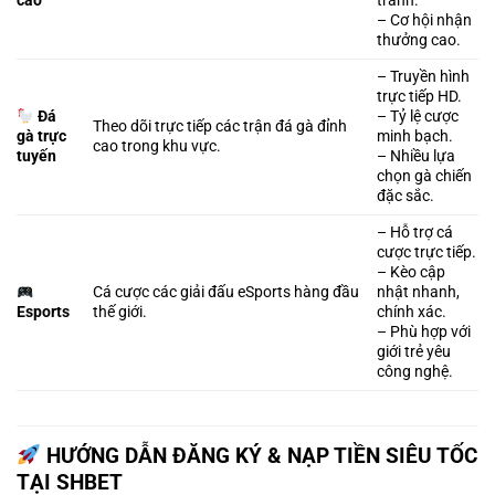
cao
tranh.
– Cơ hội nhận
thưởng cao.
– Truyền hình
trực tiếp HD.
Đá
– Tỷ lệ cược
Theo dõi trực tiếp các trận đá gà đỉnh
gà trực
minh bạch.
cao trong khu vực.
tuyến
– Nhiều lựa
chọn gà chiến
đặc sắc.
– Hỗ trợ cá
cược trực tiếp.
– Kèo cập
Cá cược các giải đấu eSports hàng đầu
nhật nhanh,
Esports
thế giới.
chính xác.
– Phù hợp với
giới trẻ yêu
công nghệ.
HƯỚNG DẪN ĐĂNG KÝ & NẠP TIỀN SIÊU TỐC
TẠI SHBET