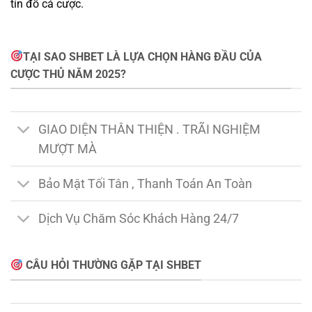
tín đồ cá cược.
TẠI SAO SHBET LÀ LỰA CHỌN HÀNG ĐẦU CỦA
CƯỢC THỦ NĂM 2025?
GIAO DIỆN THÂN THIỆN . TRÃI NGHIỆM
MƯỢT MÀ
Bảo Mật Tối Tân , Thanh Toán An Toàn
Dịch Vụ Chăm Sóc Khách Hàng 24/7
CÂU HỎI THƯỜNG GẶP TẠI SHBET