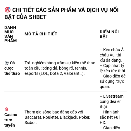
CHI TIẾT CÁC SẢN PHẨM VÀ DỊCH VỤ NỔI
BẬT CỦA SHBET
DANH
MỤC
ĐIỂM NỔI
MÔ TẢ CHI TIẾT
SẢN
BẬT
PHẨM
– Kèo châu Á,
châu Âu, tài
xỉu đa dạng.
Cá
Trải nghiệm hàng trăm sự kiện thể thao
– Cập nhật tỷ
cược
toàn cầu: bóng đá, bóng rổ, tennis,
lệ kèo tức thời.
thể thao
esports (LOL, Dota 2, Valorant…).
– Giao diện dễ
sử dụng, trực
quan.
– Livestream
cùng dealer
thật.
Tham gia sòng bạc đẳng cấp với
– Hình ảnh
Casino
Baccarat, Roulette, Blackjack, Poker,
sắc nét Full
trực
Sicbo…
HD.
tuyến
– Giao diện