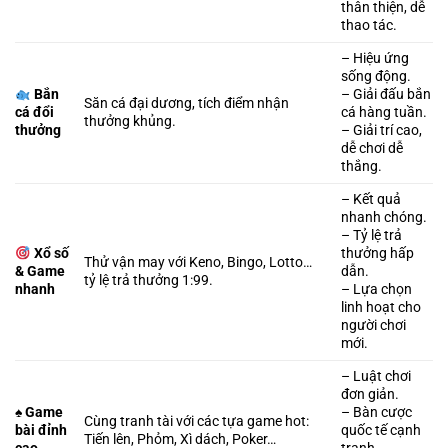
thân thiện, dễ
thao tác.
– Hiệu ứng
sống động.
Bắn
– Giải đấu bắn
Săn cá đại dương, tích điểm nhận
cá đổi
cá hàng tuần.
thưởng khủng.
thưởng
– Giải trí cao,
dễ chơi dễ
thắng.
– Kết quả
nhanh chóng.
– Tỷ lệ trả
Xổ số
thưởng hấp
Thử vận may với Keno, Bingo, Lotto…
& Game
dẫn.
tỷ lệ trả thưởng 1:99.
nhanh
– Lựa chọn
linh hoạt cho
người chơi
mới.
– Luật chơi
đơn giản.
♠️
Game
– Bàn cược
Cùng tranh tài với các tựa game hot:
bài đỉnh
quốc tế cạnh
Tiến lên, Phỏm, Xì dách, Poker…