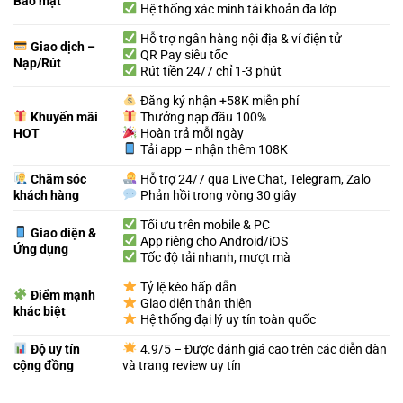
Bảo mật
Hệ thống xác minh tài khoản đa lớp
Hỗ trợ ngân hàng nội địa & ví điện tử
Giao dịch –
QR Pay siêu tốc
Nạp/Rút
Rút tiền 24/7 chỉ 1-3 phút
Đăng ký nhận +58K miễn phí
Khuyến mãi
Thưởng nạp đầu 100%
HOT
Hoàn trả mỗi ngày
Tải app – nhận thêm 108K
Chăm sóc
Hỗ trợ 24/7 qua Live Chat, Telegram, Zalo
khách hàng
Phản hồi trong vòng 30 giây
Tối ưu trên mobile & PC
Giao diện &
App riêng cho Android/iOS
Ứng dụng
Tốc độ tải nhanh, mượt mà
Tỷ lệ kèo hấp dẫn
Điểm mạnh
Giao diện thân thiện
khác biệt
Hệ thống đại lý uy tín toàn quốc
Độ uy tín
4.9/5 – Được đánh giá cao trên các diễn đàn
cộng đồng
và trang review uy tín