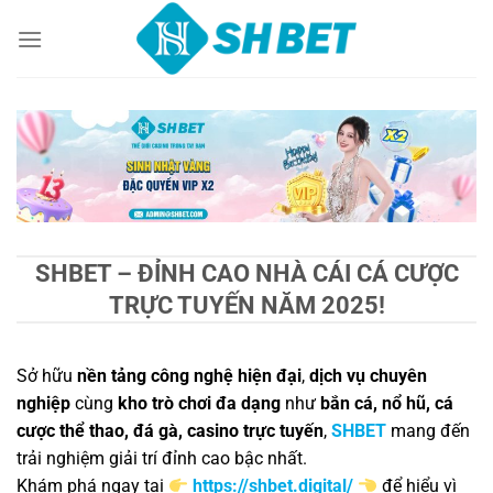
Chuyển
đến
nội
dung
SHBET – ĐỈNH CAO NHÀ CÁI CÁ CƯỢC
TRỰC TUYẾN NĂM 2025!
Sở hữu
nền tảng công nghệ hiện đại
,
dịch vụ chuyên
nghiệp
cùng
kho trò chơi đa dạng
như
bắn cá, nổ hũ, cá
cược thể thao, đá gà, casino trực tuyến
,
SHBET
mang đến
trải nghiệm giải trí đỉnh cao bậc nhất.
Khám phá ngay tại
https://shbet.digital/
để hiểu vì