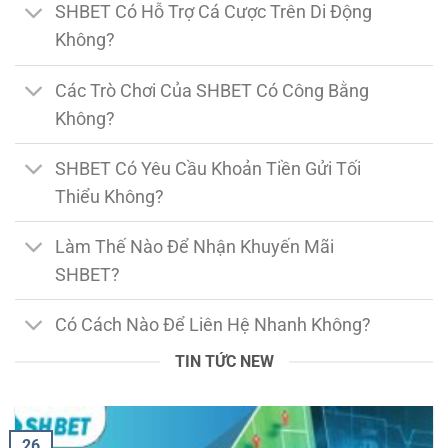
SHBET Có Hỗ Trợ Cá Cược Trên Di Động
Không?
Các Trò Chơi Của SHBET Có Công Bằng
Không?
SHBET Có Yêu Cầu Khoản Tiền Gửi Tối
Thiểu Không?
Làm Thế Nào Để Nhận Khuyến Mãi
SHBET?
Có Cách Nào Để Liên Hệ Nhanh Không?
TIN TỨC NEW
26