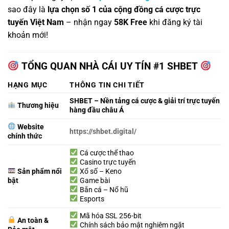
sao đây là
lựa chọn số 1 của cộng đồng cá cược trực
tuyến Việt Nam
– nhận ngay
58K Free
khi đăng ký tài
khoản mới!
TỔNG QUAN NHÀ CÁI UY TÍN #1 SHBET
HẠNG MỤC
THÔNG TIN CHI TIẾT
SHBET – Nền tảng cá cược & giải trí trực tuyến
Thương hiệu
hàng đầu châu Á
Website
https://shbet.digital/
chính thức
Cá cược thể thao
Casino trực tuyến
Sản phẩm nổi
Xổ số – Keno
bật
Game bài
Bắn cá – Nổ hũ
Esports
Mã hóa SSL 256-bit
An toàn &
Chính sách bảo mật nghiêm ngặt