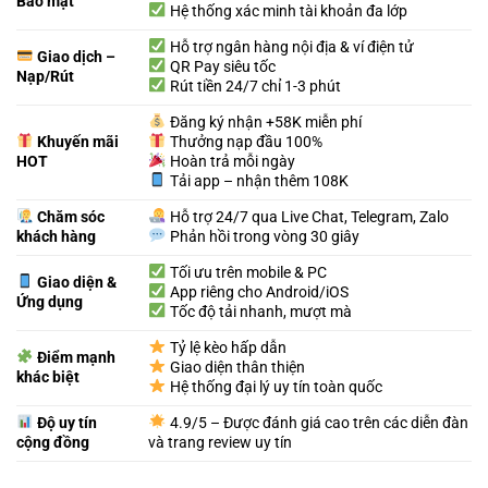
Bảo mật
Hệ thống xác minh tài khoản đa lớp
Hỗ trợ ngân hàng nội địa & ví điện tử
Giao dịch –
QR Pay siêu tốc
Nạp/Rút
Rút tiền 24/7 chỉ 1-3 phút
Đăng ký nhận +58K miễn phí
Khuyến mãi
Thưởng nạp đầu 100%
HOT
Hoàn trả mỗi ngày
Tải app – nhận thêm 108K
Chăm sóc
Hỗ trợ 24/7 qua Live Chat, Telegram, Zalo
khách hàng
Phản hồi trong vòng 30 giây
Tối ưu trên mobile & PC
Giao diện &
App riêng cho Android/iOS
Ứng dụng
Tốc độ tải nhanh, mượt mà
Tỷ lệ kèo hấp dẫn
Điểm mạnh
Giao diện thân thiện
khác biệt
Hệ thống đại lý uy tín toàn quốc
Độ uy tín
4.9/5 – Được đánh giá cao trên các diễn đàn
cộng đồng
và trang review uy tín