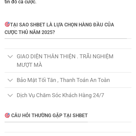
tín đồ cá cược.
TẠI SAO SHBET LÀ LỰA CHỌN HÀNG ĐẦU CỦA
CƯỢC THỦ NĂM 2025?
GIAO DIỆN THÂN THIỆN . TRÃI NGHIỆM
MƯỢT MÀ
Bảo Mật Tối Tân , Thanh Toán An Toàn
Dịch Vụ Chăm Sóc Khách Hàng 24/7
CÂU HỎI THƯỜNG GẶP TẠI SHBET