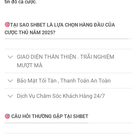
tín đồ cá cược.
TẠI SAO SHBET LÀ LỰA CHỌN HÀNG ĐẦU CỦA
CƯỢC THỦ NĂM 2025?
GIAO DIỆN THÂN THIỆN . TRÃI NGHIỆM
MƯỢT MÀ
Bảo Mật Tối Tân , Thanh Toán An Toàn
Dịch Vụ Chăm Sóc Khách Hàng 24/7
CÂU HỎI THƯỜNG GẶP TẠI SHBET