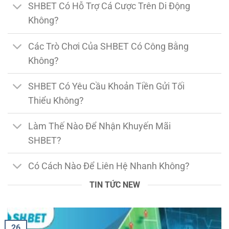
SHBET Có Hỗ Trợ Cá Cược Trên Di Động
Không?
Các Trò Chơi Của SHBET Có Công Bằng
Không?
SHBET Có Yêu Cầu Khoản Tiền Gửi Tối
Thiểu Không?
Làm Thế Nào Để Nhận Khuyến Mãi
SHBET?
Có Cách Nào Để Liên Hệ Nhanh Không?
TIN TỨC NEW
26