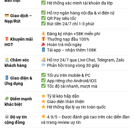
Bảo mật
Hệ thống xác minh tài khoản đa lớp
Hỗ trợ ngân hàng nội địa & ví điện tử
Giao dịch –
QR Pay siêu tốc
Nạp/Rút
Rút tiền 24/7 chỉ 1-3 phút
Đăng ký nhận +58K miễn phí
Khuyến mãi
Thưởng nạp đầu 100%
HOT
Hoàn trả mỗi ngày
Tải app – nhận thêm 108K
Chăm sóc
Hỗ trợ 24/7 qua Live Chat, Telegram, Zalo
khách hàng
Phản hồi trong vòng 30 giây
Tối ưu trên mobile & PC
Giao diện &
App riêng cho Android/iOS
Ứng dụng
Tốc độ tải nhanh, mượt mà
Tỷ lệ kèo hấp dẫn
Điểm mạnh
Giao diện thân thiện
khác biệt
Hệ thống đại lý uy tín toàn quốc
Độ uy tín
4.9/5 – Được đánh giá cao trên các diễn đàn
cộng đồng
và trang review uy tín