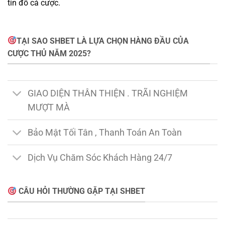
tín đồ cá cược.
TẠI SAO SHBET LÀ LỰA CHỌN HÀNG ĐẦU CỦA
CƯỢC THỦ NĂM 2025?
GIAO DIỆN THÂN THIỆN . TRÃI NGHIỆM
MƯỢT MÀ
Bảo Mật Tối Tân , Thanh Toán An Toàn
Dịch Vụ Chăm Sóc Khách Hàng 24/7
CÂU HỎI THƯỜNG GẶP TẠI SHBET