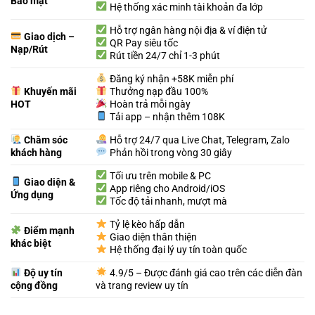
Bảo mật
Hệ thống xác minh tài khoản đa lớp
Hỗ trợ ngân hàng nội địa & ví điện tử
Giao dịch –
QR Pay siêu tốc
Nạp/Rút
Rút tiền 24/7 chỉ 1-3 phút
Đăng ký nhận +58K miễn phí
Khuyến mãi
Thưởng nạp đầu 100%
HOT
Hoàn trả mỗi ngày
Tải app – nhận thêm 108K
Chăm sóc
Hỗ trợ 24/7 qua Live Chat, Telegram, Zalo
khách hàng
Phản hồi trong vòng 30 giây
Tối ưu trên mobile & PC
Giao diện &
App riêng cho Android/iOS
Ứng dụng
Tốc độ tải nhanh, mượt mà
Tỷ lệ kèo hấp dẫn
Điểm mạnh
Giao diện thân thiện
khác biệt
Hệ thống đại lý uy tín toàn quốc
Độ uy tín
4.9/5 – Được đánh giá cao trên các diễn đàn
cộng đồng
và trang review uy tín