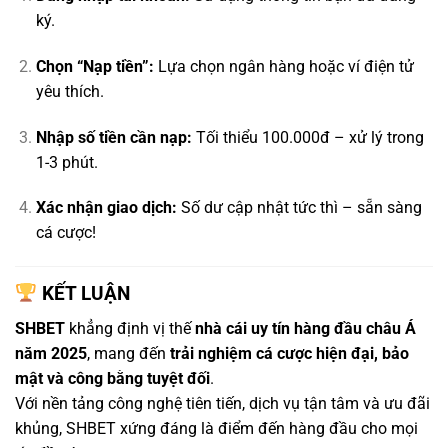
ký.
Chọn “Nạp tiền”:
Lựa chọn ngân hàng hoặc ví điện tử
yêu thích.
Nhập số tiền cần nạp:
Tối thiểu 100.000đ – xử lý trong
1-3 phút.
Xác nhận giao dịch:
Số dư cập nhật tức thì – sẵn sàng
cá cược!
KẾT LUẬN
SHBET
khẳng định vị thế
nhà cái uy tín hàng đầu châu Á
năm 2025
, mang đến
trải nghiệm cá cược hiện đại, bảo
mật và công bằng tuyệt đối
.
Với nền tảng công nghệ tiên tiến, dịch vụ tận tâm và ưu đãi
khủng, SHBET xứng đáng là điểm đến hàng đầu cho mọi