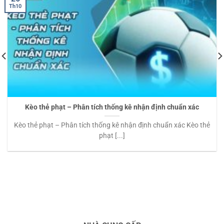
Th10
Kèo thẻ phạt – Phân tích thống kê nhận định chuẩn xác
Kèo thẻ phạt – Phân tích thống kê nhận định chuẩn xác Kèo thẻ
phạt [...]