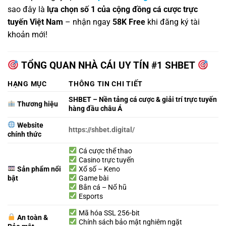
sao đây là
lựa chọn số 1 của cộng đồng cá cược trực
tuyến Việt Nam
– nhận ngay
58K Free
khi đăng ký tài
khoản mới!
TỔNG QUAN NHÀ CÁI UY TÍN #1 SHBET
HẠNG MỤC
THÔNG TIN CHI TIẾT
SHBET – Nền tảng cá cược & giải trí trực tuyến
Thương hiệu
hàng đầu châu Á
Website
https://shbet.digital/
chính thức
Cá cược thể thao
Casino trực tuyến
Sản phẩm nổi
Xổ số – Keno
bật
Game bài
Bắn cá – Nổ hũ
Esports
Mã hóa SSL 256-bit
An toàn &
Chính sách bảo mật nghiêm ngặt