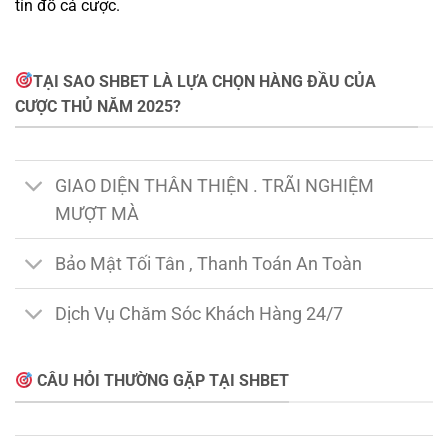
tín đồ cá cược.
TẠI SAO SHBET LÀ LỰA CHỌN HÀNG ĐẦU CỦA
CƯỢC THỦ NĂM 2025?
GIAO DIỆN THÂN THIỆN . TRÃI NGHIỆM
MƯỢT MÀ
Bảo Mật Tối Tân , Thanh Toán An Toàn
Dịch Vụ Chăm Sóc Khách Hàng 24/7
CÂU HỎI THƯỜNG GẶP TẠI SHBET