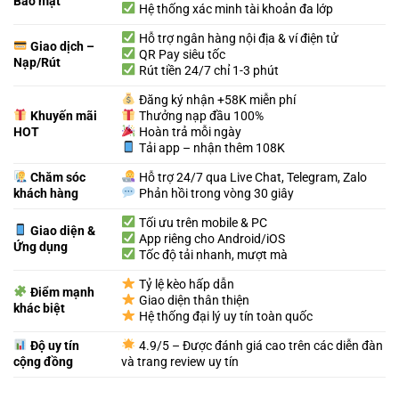
Bảo mật
Hệ thống xác minh tài khoản đa lớp
Hỗ trợ ngân hàng nội địa & ví điện tử
Giao dịch –
QR Pay siêu tốc
Nạp/Rút
Rút tiền 24/7 chỉ 1-3 phút
Đăng ký nhận +58K miễn phí
Khuyến mãi
Thưởng nạp đầu 100%
HOT
Hoàn trả mỗi ngày
Tải app – nhận thêm 108K
Chăm sóc
Hỗ trợ 24/7 qua Live Chat, Telegram, Zalo
khách hàng
Phản hồi trong vòng 30 giây
Tối ưu trên mobile & PC
Giao diện &
App riêng cho Android/iOS
Ứng dụng
Tốc độ tải nhanh, mượt mà
Tỷ lệ kèo hấp dẫn
Điểm mạnh
Giao diện thân thiện
khác biệt
Hệ thống đại lý uy tín toàn quốc
Độ uy tín
4.9/5 – Được đánh giá cao trên các diễn đàn
cộng đồng
và trang review uy tín