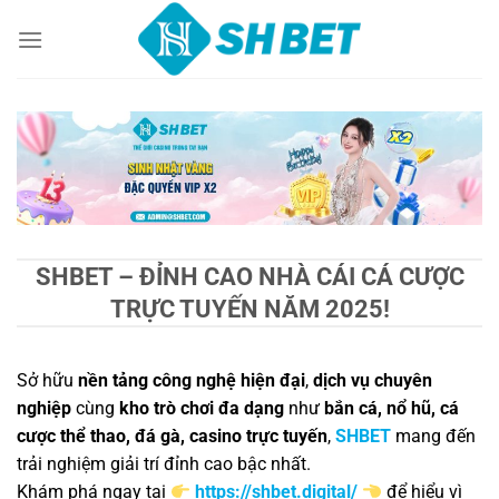
Chuyển
đến
nội
dung
SHBET – ĐỈNH CAO NHÀ CÁI CÁ CƯỢC
TRỰC TUYẾN NĂM 2025!
Sở hữu
nền tảng công nghệ hiện đại
,
dịch vụ chuyên
nghiệp
cùng
kho trò chơi đa dạng
như
bắn cá, nổ hũ, cá
cược thể thao, đá gà, casino trực tuyến
,
SHBET
mang đến
trải nghiệm giải trí đỉnh cao bậc nhất.
Khám phá ngay tại
https://shbet.digital/
để hiểu vì