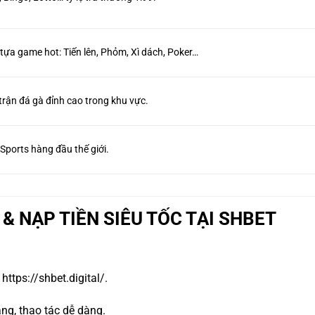
 tựa game hot: Tiến lên, Phỏm, Xì dách, Poker…
 trận đá gà đỉnh cao trong khu vực.
Sports hàng đầu thế giới.
& NẠP TIỀN SIÊU TỐC TẠI SHBET
ttps://shbet.digital/.
àng, thao tác dễ dàng.