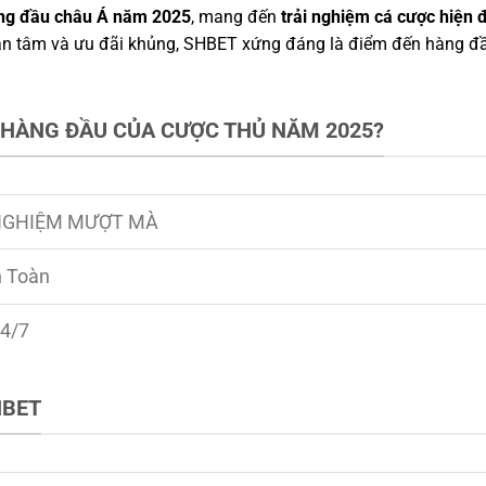
hàng đầu châu Á năm 2025
, mang đến
trải nghiệm cá cược hiện 
 tận tâm và ưu đãi khủng, SHBET xứng đáng là điểm đến hàng đầ
 HÀNG ĐẦU CỦA CƯỢC THỦ NĂM 2025?
I NGHIỆM MƯỢT MÀ
n Toàn
24/7
HBET