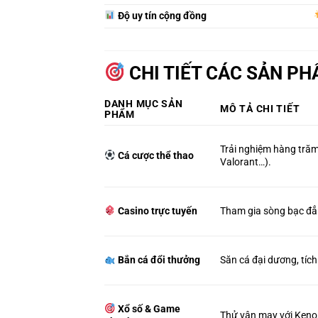
Độ uy tín cộng đồng
CHI TIẾT CÁC SẢN PH
DANH MỤC SẢN
MÔ TẢ CHI TIẾT
PHẨM
Trải nghiệm hàng trăm 
Cá cược thể thao
Valorant…).
Casino trực tuyến
Tham gia sòng bạc đẳn
Bắn cá đổi thưởng
Săn cá đại dương, tíc
Xổ số & Game
Thử vận may với Keno, 