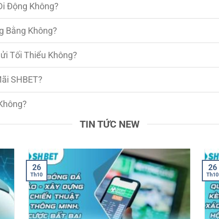
Di Động Không?
ng Bằng Không?
ửi Tối Thiểu Không?
Mãi SHBET?
 Không?
TIN TỨC NEW
26
26
Th10
Th10