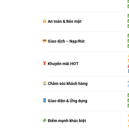
An toàn & Bảo mật
Giao dịch – Nạp/Rút
Khuyến mãi HOT
Chăm sóc khách hàng
Giao diện & Ứng dụng
Điểm mạnh khác biệt