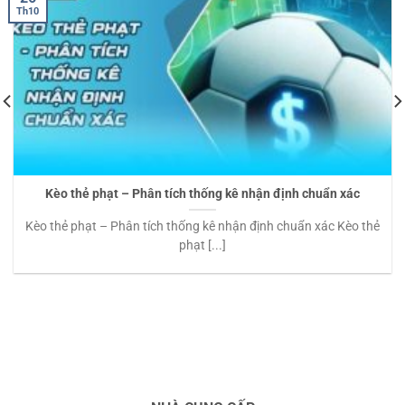
Th10
Kèo thẻ phạt – Phân tích thống kê nhận định chuẩn xác
Kèo thẻ phạt – Phân tích thống kê nhận định chuẩn xác Kèo thẻ
phạt [...]