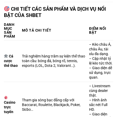
CHI TIẾT CÁC SẢN PHẨM VÀ DỊCH VỤ NỔI
BẬT CỦA SHBET
DANH
MỤC
ĐIỂM NỔI
MÔ TẢ CHI TIẾT
SẢN
BẬT
PHẨM
– Kèo châu Á,
châu Âu, tài
xỉu đa dạng.
Cá
Trải nghiệm hàng trăm sự kiện thể thao
– Cập nhật tỷ
cược
toàn cầu: bóng đá, bóng rổ, tennis,
lệ kèo tức thời.
thể thao
esports (LOL, Dota 2, Valorant…).
– Giao diện dễ
sử dụng, trực
quan.
– Livestream
cùng dealer
thật.
Tham gia sòng bạc đẳng cấp với
– Hình ảnh
Casino
Baccarat, Roulette, Blackjack, Poker,
sắc nét Full
trực
Sicbo…
HD.
tuyến
– Giao diện