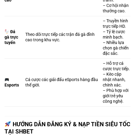
cao
tranh.
– Cơ hội nhận
thưởng cao.
– Truyền hình
trực tiếp HD.
Đá
– Tỷ lệ cược
Theo dõi trực tiếp các trận đá gà đỉnh
gà trực
minh bạch.
cao trong khu vực.
tuyến
– Nhiều lựa
chọn gà chiến
đặc sắc.
– Hỗ trợ cá
cược trực tiếp.
– Kèo cập
Cá cược các giải đấu eSports hàng đầu
nhật nhanh,
Esports
thế giới.
chính xác.
– Phù hợp với
giới trẻ yêu
công nghệ.
HƯỚNG DẪN ĐĂNG KÝ & NẠP TIỀN SIÊU TỐC
TẠI SHBET