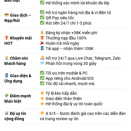
Bảo mật
Hệ thống xác minh tài khoản đa lớp
Hỗ trợ ngân hàng nội địa & ví điện tử
Giao dịch –
QR Pay siêu tốc
Nạp/Rút
Rút tiền 24/7 chỉ 1-3 phút
Đăng ký nhận +58K miễn phí
Khuyến mãi
Thưởng nạp đầu 100%
HOT
Hoàn trả mỗi ngày
Tải app – nhận thêm 108K
Chăm sóc
Hỗ trợ 24/7 qua Live Chat, Telegram, Zalo
khách hàng
Phản hồi trong vòng 30 giây
Tối ưu trên mobile & PC
Giao diện &
App riêng cho Android/iOS
Ứng dụng
Tốc độ tải nhanh, mượt mà
Tỷ lệ kèo hấp dẫn
Điểm mạnh
Giao diện thân thiện
khác biệt
Hệ thống đại lý uy tín toàn quốc
Độ uy tín
4.9/5 – Được đánh giá cao trên các diễn đàn
cộng đồng
và trang review uy tín