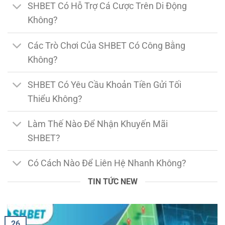
SHBET Có Hỗ Trợ Cá Cược Trên Di Động
Không?
Các Trò Chơi Của SHBET Có Công Bằng
Không?
SHBET Có Yêu Cầu Khoản Tiền Gửi Tối
Thiểu Không?
Làm Thế Nào Để Nhận Khuyến Mãi
SHBET?
Có Cách Nào Để Liên Hệ Nhanh Không?
TIN TỨC NEW
26