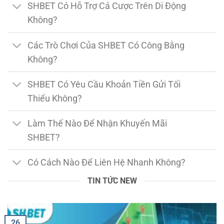
SHBET Có Hỗ Trợ Cá Cược Trên Di Động
Không?
Các Trò Chơi Của SHBET Có Công Bằng
Không?
SHBET Có Yêu Cầu Khoản Tiền Gửi Tối
Thiểu Không?
Làm Thế Nào Để Nhận Khuyến Mãi
SHBET?
Có Cách Nào Để Liên Hệ Nhanh Không?
TIN TỨC NEW
26