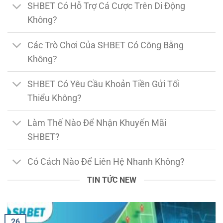
SHBET Có Hỗ Trợ Cá Cược Trên Di Động
Không?
Các Trò Chơi Của SHBET Có Công Bằng
Không?
SHBET Có Yêu Cầu Khoản Tiền Gửi Tối
Thiểu Không?
Làm Thế Nào Để Nhận Khuyến Mãi
SHBET?
Có Cách Nào Để Liên Hệ Nhanh Không?
TIN TỨC NEW
26