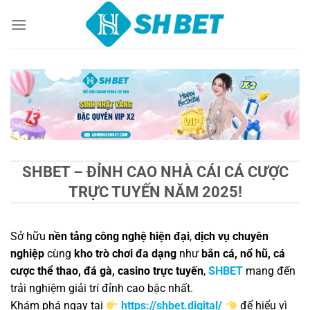
Chuyển
đến
nội
dung
SHBET – ĐỈNH CAO NHÀ CÁI CÁ CƯỢC
TRỰC TUYẾN NĂM 2025!
Sở hữu
nền tảng công nghệ hiện đại
,
dịch vụ chuyên
nghiệp
cùng
kho trò chơi đa dạng
như
bắn cá, nổ hũ, cá
cược thể thao, đá gà, casino trực tuyến
,
SHBET
mang đến
trải nghiệm giải trí đỉnh cao bậc nhất.
Khám phá ngay tại
https://shbet.digital/
để hiểu vì