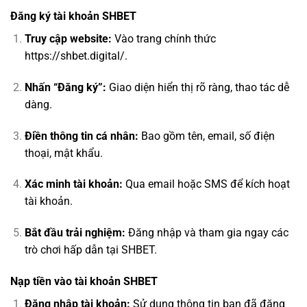
Đăng ký tài khoản SHBET
Truy cập website:
Vào trang chính thức
https://shbet.digital/.
Nhấn “Đăng ký”:
Giao diện hiển thị rõ ràng, thao tác dễ
dàng.
Điền thông tin cá nhân:
Bao gồm tên, email, số điện
thoại, mật khẩu.
Xác minh tài khoản:
Qua email hoặc SMS để kích hoạt
tài khoản.
Bắt đầu trải nghiệm:
Đăng nhập và tham gia ngay các
trò chơi hấp dẫn tại SHBET.
Nạp tiền vào tài khoản SHBET
Đăng nhập tài khoản:
Sử dụng thông tin bạn đã đăng