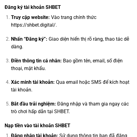
Đăng ký tài khoản SHBET
Truy cập website:
Vào trang chính thức
https://shbet.digital/.
Nhấn “Đăng ký”:
Giao diện hiển thị rõ ràng, thao tác dễ
dàng.
Điền thông tin cá nhân:
Bao gồm tên, email, số điện
thoại, mật khẩu.
Xác minh tài khoản:
Qua email hoặc SMS để kích hoạt
tài khoản.
Bắt đầu trải nghiệm:
Đăng nhập và tham gia ngay các
trò chơi hấp dẫn tại SHBET.
Nạp tiền vào tài khoản SHBET
Đăng nhập tài khoản:
Sử dụng thông tin bạn đã đăng