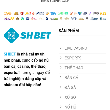
NHÀ CUNG CẤP
SẢN PHẨM
LIVE CASINO
SHBET
là
nhà cái uy tín,
ESPORTS
hợp pháp
, cung cấp
nổ hũ,
bắn cá, casino, thể thao,
THỂ THAO
esports
.Tham gia ngay để
BẮN CÁ
trải nghiệm đẳng cấp và
nhận ưu đãi hấp dẫn!
ĐÁ GÀ
XỔ SỐ
NỔ HŨ