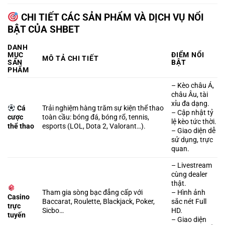
CHI TIẾT CÁC SẢN PHẨM VÀ DỊCH VỤ NỔI
BẬT CỦA SHBET
DANH
MỤC
ĐIỂM NỔI
MÔ TẢ CHI TIẾT
SẢN
BẬT
PHẨM
– Kèo châu Á,
châu Âu, tài
xỉu đa dạng.
Cá
Trải nghiệm hàng trăm sự kiện thể thao
– Cập nhật tỷ
cược
toàn cầu: bóng đá, bóng rổ, tennis,
lệ kèo tức thời.
thể thao
esports (LOL, Dota 2, Valorant…).
– Giao diện dễ
sử dụng, trực
quan.
– Livestream
cùng dealer
thật.
Tham gia sòng bạc đẳng cấp với
– Hình ảnh
Casino
Baccarat, Roulette, Blackjack, Poker,
sắc nét Full
trực
Sicbo…
HD.
tuyến
– Giao diện