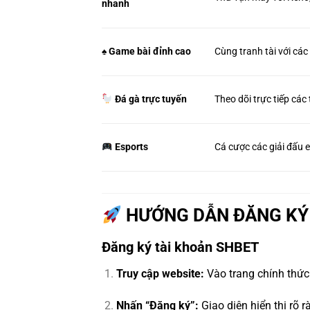
nhanh
♠️
Game bài đỉnh cao
Cùng tranh tài với các
Đá gà trực tuyến
Theo dõi trực tiếp các
Esports
Cá cược các giải đấu e
HƯỚNG DẪN ĐĂNG KÝ 
Đăng ký tài khoản SHBET
Truy cập website:
Vào trang chính thức h
Nhấn “Đăng ký”:
Giao diện hiển thị rõ r