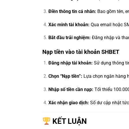
Điền thông tin cá nhân:
Bao gồm tên, em
Xác minh tài khoản:
Qua email hoặc SMS
Bắt đầu trải nghiệm:
Đăng nhập và tham
Nạp tiền vào tài khoản SHBET
Đăng nhập tài khoản:
Sử dụng thông ti
Chọn “Nạp tiền”:
Lựa chọn ngân hàng ho
Nhập số tiền cần nạp:
Tối thiểu 100.000
Xác nhận giao dịch:
Số dư cập nhật tức
KẾT LUẬN