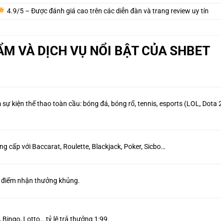
4.9/5 – Được đánh giá cao trên các diễn đàn và trang review uy tín
ẨM VÀ DỊCH VỤ NỔI BẬT CỦA SHBET
sự kiện thể thao toàn cầu: bóng đá, bóng rổ, tennis, esports (LOL, Dota 
g cấp với Baccarat, Roulette, Blackjack, Poker, Sicbo…
h điểm nhận thưởng khủng.
Bingo, Lotto… tỷ lệ trả thưởng 1:99.