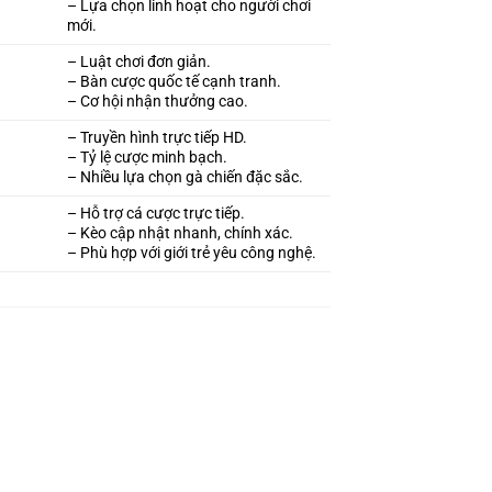
– Lựa chọn linh hoạt cho người chơi
mới.
– Luật chơi đơn giản.
– Bàn cược quốc tế cạnh tranh.
– Cơ hội nhận thưởng cao.
– Truyền hình trực tiếp HD.
– Tỷ lệ cược minh bạch.
– Nhiều lựa chọn gà chiến đặc sắc.
– Hỗ trợ cá cược trực tiếp.
– Kèo cập nhật nhanh, chính xác.
– Phù hợp với giới trẻ yêu công nghệ.