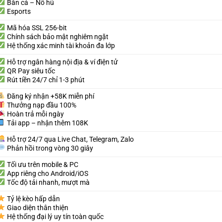
Bắn cá – Nổ hũ
Esports
Mã hóa SSL 256-bit
Chính sách bảo mật nghiêm ngặt
Hệ thống xác minh tài khoản đa lớp
Hỗ trợ ngân hàng nội địa & ví điện tử
QR Pay siêu tốc
Rút tiền 24/7 chỉ 1-3 phút
Đăng ký nhận +58K miễn phí
Thưởng nạp đầu 100%
Hoàn trả mỗi ngày
Tải app – nhận thêm 108K
Hỗ trợ 24/7 qua Live Chat, Telegram, Zalo
Phản hồi trong vòng 30 giây
Tối ưu trên mobile & PC
App riêng cho Android/iOS
Tốc độ tải nhanh, mượt mà
Tỷ lệ kèo hấp dẫn
Giao diện thân thiện
Hệ thống đại lý uy tín toàn quốc