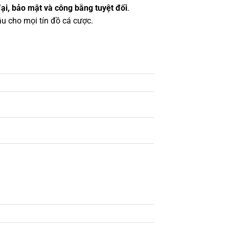
đại, bảo mật và công bằng tuyệt đối
.
u cho mọi tín đồ cá cược.