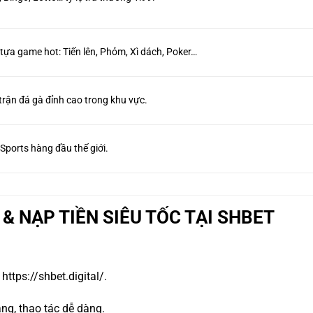
 tựa game hot: Tiến lên, Phỏm, Xì dách, Poker…
 trận đá gà đỉnh cao trong khu vực.
Sports hàng đầu thế giới.
& NẠP TIỀN SIÊU TỐC TẠI SHBET
ttps://shbet.digital/.
àng, thao tác dễ dàng.