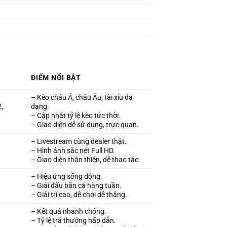
ĐIỂM NỔI BẬT
– Kèo châu Á, châu Âu, tài xỉu đa
2,
dạng.
– Cập nhật tỷ lệ kèo tức thời.
– Giao diện dễ sử dụng, trực quan.
– Livestream cùng dealer thật.
– Hình ảnh sắc nét Full HD.
– Giao diện thân thiện, dễ thao tác.
– Hiệu ứng sống động.
– Giải đấu bắn cá hàng tuần.
– Giải trí cao, dễ chơi dễ thắng.
– Kết quả nhanh chóng.
– Tỷ lệ trả thưởng hấp dẫn.