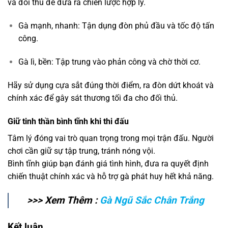
và đối thủ để đưa ra chiến lược hợp lý.
Gà mạnh, nhanh: Tận dụng đòn phủ đầu và tốc độ tấn
công.
Gà lì, bền: Tập trung vào phản công và chờ thời cơ.
Hãy sử dụng cựa sắt đúng thời điểm, ra đòn dứt khoát và
chính xác để gây sát thương tối đa cho đối thủ.
Giữ tinh thần bình tĩnh khi thi đấu
Tâm lý đóng vai trò quan trọng trong mọi trận đấu. Người
chơi cần giữ sự tập trung, tránh nóng vội.
Bình tĩnh giúp bạn đánh giá tình hình, đưa ra quyết định
chiến thuật chính xác và hỗ trợ gà phát huy hết khả năng.
>>> Xem Thêm :
Gà Ngũ Sắc Chân Trắng
Kết luận