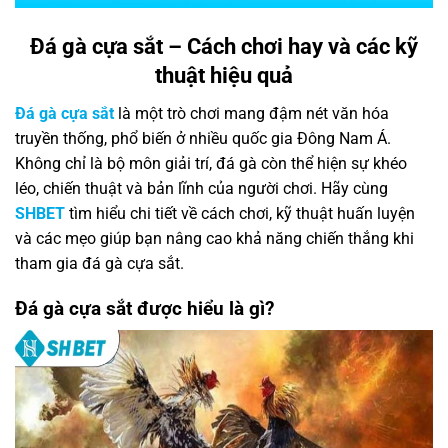
Đá gà cựa sắt – Cách chơi hay và các kỹ
thuật hiệu quả
Đá gà cựa sắt
là một trò chơi mang đậm nét văn hóa
truyền thống, phổ biến ở nhiều quốc gia Đông Nam Á.
Không chỉ là bộ môn giải trí, đá gà còn thể hiện sự khéo
léo, chiến thuật và bản lĩnh của người chơi. Hãy cùng
SHBET
tìm hiểu chi tiết về cách chơi, kỹ thuật huấn luyện
và các mẹo giúp bạn nâng cao khả năng chiến thắng khi
tham gia đá gà cựa sắt.
Đá gà cựa sắt được hiểu là gì?