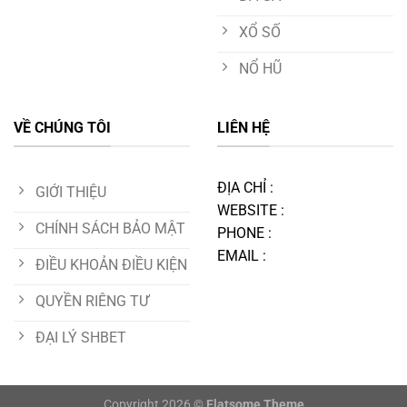
XỔ SỐ
NỔ HŨ
VỀ CHÚNG TÔI
LIÊN HỆ
ĐỊA CHỈ :
GIỚI THIỆU
WEBSITE :
CHÍNH SÁCH BẢO MẬT
PHONE :
EMAIL :
ĐIỀU KHOẢN ĐIỀU KIỆN
QUYỀN RIÊNG TƯ
ĐẠI LÝ SHBET
Copyright 2026 ©
Flatsome Theme