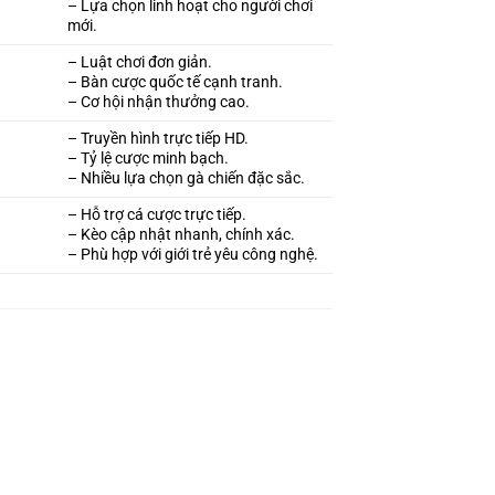
– Lựa chọn linh hoạt cho người chơi
mới.
– Luật chơi đơn giản.
– Bàn cược quốc tế cạnh tranh.
– Cơ hội nhận thưởng cao.
– Truyền hình trực tiếp HD.
– Tỷ lệ cược minh bạch.
– Nhiều lựa chọn gà chiến đặc sắc.
– Hỗ trợ cá cược trực tiếp.
– Kèo cập nhật nhanh, chính xác.
– Phù hợp với giới trẻ yêu công nghệ.