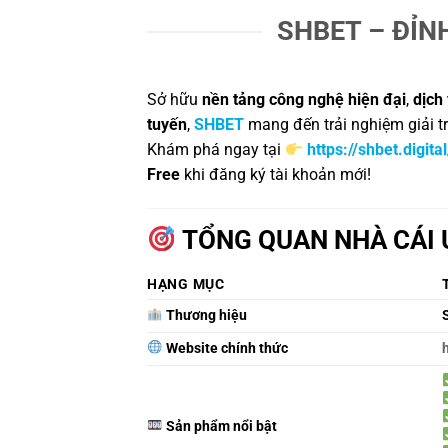
SHBET – ĐỈN
Sở hữu
nền tảng công nghệ hiện đại
,
dịch
tuyến
,
SHBET
mang đến trải nghiệm giải tr
Khám phá ngay tại
https://shbet.digital
Free
khi đăng ký tài khoản mới!
TỔNG QUAN NHÀ CÁI 
HẠNG MỤC
Thương hiệu
Website chính thức
Sản phẩm nổi bật