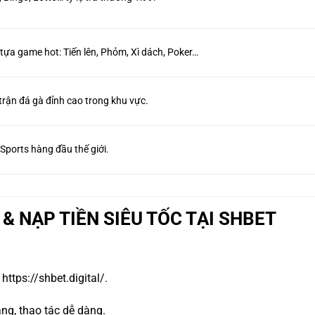
 tựa game hot: Tiến lên, Phỏm, Xì dách, Poker…
 trận đá gà đỉnh cao trong khu vực.
Sports hàng đầu thế giới.
& NẠP TIỀN SIÊU TỐC TẠI SHBET
ttps://shbet.digital/.
àng, thao tác dễ dàng.