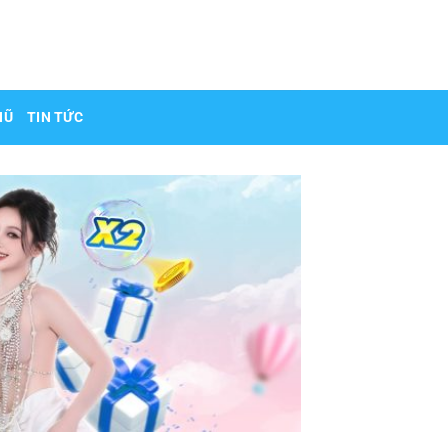
HŨ
TIN TỨC