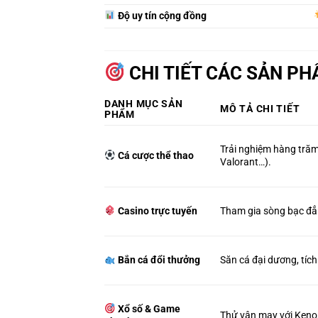
Độ uy tín cộng đồng
CHI TIẾT CÁC SẢN PH
DANH MỤC SẢN
MÔ TẢ CHI TIẾT
PHẨM
Trải nghiệm hàng trăm 
Cá cược thể thao
Valorant…).
Casino trực tuyến
Tham gia sòng bạc đẳn
Bắn cá đổi thưởng
Săn cá đại dương, tíc
Xổ số & Game
Thử vận may với Keno, 