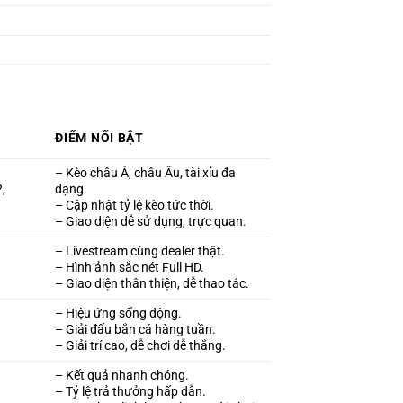
ĐIỂM NỔI BẬT
– Kèo châu Á, châu Âu, tài xỉu đa
2,
dạng.
– Cập nhật tỷ lệ kèo tức thời.
– Giao diện dễ sử dụng, trực quan.
– Livestream cùng dealer thật.
– Hình ảnh sắc nét Full HD.
– Giao diện thân thiện, dễ thao tác.
– Hiệu ứng sống động.
– Giải đấu bắn cá hàng tuần.
– Giải trí cao, dễ chơi dễ thắng.
– Kết quả nhanh chóng.
– Tỷ lệ trả thưởng hấp dẫn.