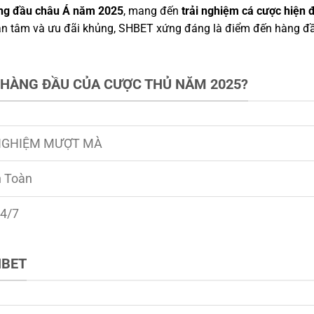
hàng đầu châu Á năm 2025
, mang đến
trải nghiệm cá cược hiện 
 tận tâm và ưu đãi khủng, SHBET xứng đáng là điểm đến hàng đầ
 HÀNG ĐẦU CỦA CƯỢC THỦ NĂM 2025?
I NGHIỆM MƯỢT MÀ
n Toàn
24/7
HBET