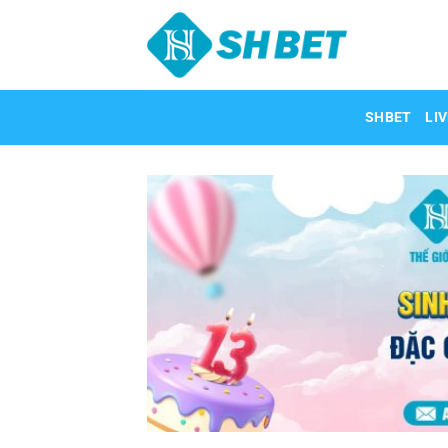
Chuyển
đến
nội
dung
SHBET
LI