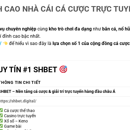
H CAO NHÀ CÁI CÁ CƯỢC TRỰC TUY
 vụ chuyên nghiệp
cùng
kho trò chơi đa dạng
như
bắn cá, nổ hũ
í đỉnh cao bậc nhất.
/
để hiểu vì sao đây là
lựa chọn số 1 của cộng đồng cá cược
UY TÍN #1 SHBET
THÔNG TIN CHI TIẾT
SHBET – Nền tảng cá cược & giải trí trực tuyến hàng đầu châu Á
https://shbet.digital/
Cá cược thể thao
Casino trực tuyến
Xổ số – Keno
Game bài