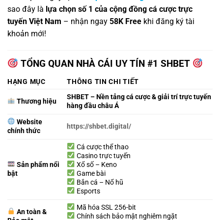
sao đây là
lựa chọn số 1 của cộng đồng cá cược trực
tuyến Việt Nam
– nhận ngay
58K Free
khi đăng ký tài
khoản mới!
TỔNG QUAN NHÀ CÁI UY TÍN #1 SHBET
HẠNG MỤC
THÔNG TIN CHI TIẾT
SHBET – Nền tảng cá cược & giải trí trực tuyến
Thương hiệu
hàng đầu châu Á
Website
https://shbet.digital/
chính thức
Cá cược thể thao
Casino trực tuyến
Sản phẩm nổi
Xổ số – Keno
bật
Game bài
Bắn cá – Nổ hũ
Esports
Mã hóa SSL 256-bit
An toàn &
Chính sách bảo mật nghiêm ngặt