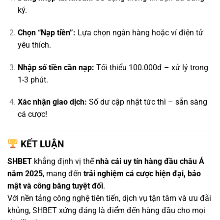
ký.
Chọn “Nạp tiền”:
Lựa chọn ngân hàng hoặc ví điện tử
yêu thích.
Nhập số tiền cần nạp:
Tối thiểu 100.000đ – xử lý trong
1-3 phút.
Xác nhận giao dịch:
Số dư cập nhật tức thì – sẵn sàng
cá cược!
KẾT LUẬN
SHBET
khẳng định vị thế
nhà cái uy tín hàng đầu châu Á
năm 2025
, mang đến
trải nghiệm cá cược hiện đại, bảo
mật và công bằng tuyệt đối
.
Với nền tảng công nghệ tiên tiến, dịch vụ tận tâm và ưu đãi
khủng, SHBET xứng đáng là điểm đến hàng đầu cho mọi