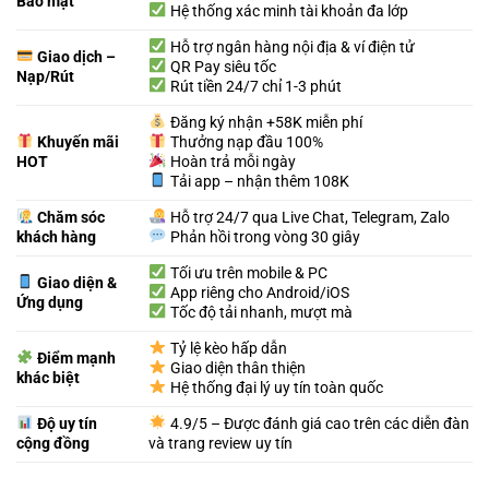
Bảo mật
Hệ thống xác minh tài khoản đa lớp
Hỗ trợ ngân hàng nội địa & ví điện tử
Giao dịch –
QR Pay siêu tốc
Nạp/Rút
Rút tiền 24/7 chỉ 1-3 phút
Đăng ký nhận +58K miễn phí
Khuyến mãi
Thưởng nạp đầu 100%
HOT
Hoàn trả mỗi ngày
Tải app – nhận thêm 108K
Chăm sóc
Hỗ trợ 24/7 qua Live Chat, Telegram, Zalo
khách hàng
Phản hồi trong vòng 30 giây
Tối ưu trên mobile & PC
Giao diện &
App riêng cho Android/iOS
Ứng dụng
Tốc độ tải nhanh, mượt mà
Tỷ lệ kèo hấp dẫn
Điểm mạnh
Giao diện thân thiện
khác biệt
Hệ thống đại lý uy tín toàn quốc
Độ uy tín
4.9/5 – Được đánh giá cao trên các diễn đàn
cộng đồng
và trang review uy tín