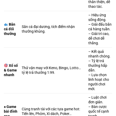
thân thiện, dễ
thao tác.
– Hiệu ứng
sống động.
Bắn
– Giải đấu bắn
Săn cá đại dương, tích điểm nhận
cá đổi
cá hàng tuần.
thưởng khủng.
thưởng
– Giải trí cao,
dễ chơi dễ
thắng.
– Kết quả
nhanh chóng.
– Tỷ lệ trả
Xổ số
thưởng hấp
Thử vận may với Keno, Bingo, Lotto…
& Game
dẫn.
tỷ lệ trả thưởng 1:99.
nhanh
– Lựa chọn
linh hoạt cho
người chơi
mới.
– Luật chơi
đơn giản.
♠️
Game
– Bàn cược
Cùng tranh tài với các tựa game hot:
bài đỉnh
quốc tế cạnh
Tiến lên, Phỏm, Xì dách, Poker…