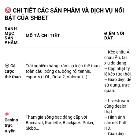
CHI TIẾT CÁC SẢN PHẨM VÀ DỊCH VỤ NỔI
BẬT CỦA SHBET
DANH
MỤC
ĐIỂM NỔI
MÔ TẢ CHI TIẾT
SẢN
BẬT
PHẨM
– Kèo châu Á,
châu Âu, tài
xỉu đa dạng.
Cá
Trải nghiệm hàng trăm sự kiện thể thao
– Cập nhật tỷ
cược
toàn cầu: bóng đá, bóng rổ, tennis,
lệ kèo tức thời.
thể thao
esports (LOL, Dota 2, Valorant…).
– Giao diện dễ
sử dụng, trực
quan.
– Livestream
cùng dealer
thật.
Tham gia sòng bạc đẳng cấp với
– Hình ảnh
Casino
Baccarat, Roulette, Blackjack, Poker,
sắc nét Full
trực
Sicbo…
HD.
tuyến
– Giao diện