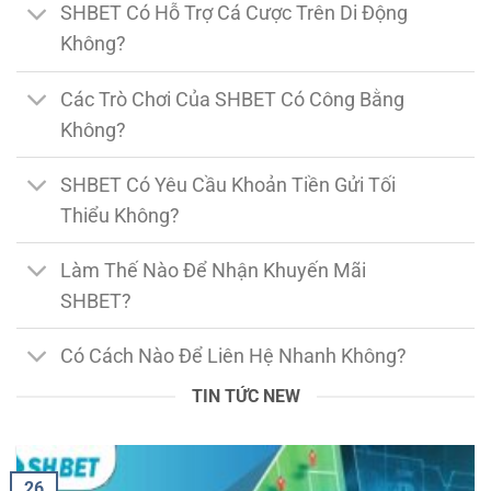
SHBET Có Hỗ Trợ Cá Cược Trên Di Động
Không?
Các Trò Chơi Của SHBET Có Công Bằng
Không?
SHBET Có Yêu Cầu Khoản Tiền Gửi Tối
Thiểu Không?
Làm Thế Nào Để Nhận Khuyến Mãi
SHBET?
Có Cách Nào Để Liên Hệ Nhanh Không?
TIN TỨC NEW
26