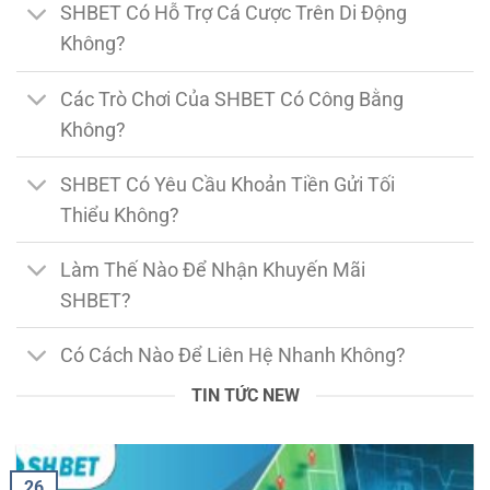
SHBET Có Hỗ Trợ Cá Cược Trên Di Động
Không?
Các Trò Chơi Của SHBET Có Công Bằng
Không?
SHBET Có Yêu Cầu Khoản Tiền Gửi Tối
Thiểu Không?
Làm Thế Nào Để Nhận Khuyến Mãi
SHBET?
Có Cách Nào Để Liên Hệ Nhanh Không?
TIN TỨC NEW
26