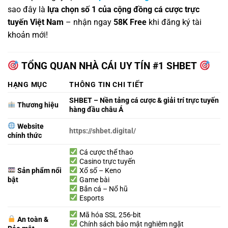
sao đây là
lựa chọn số 1 của cộng đồng cá cược trực
tuyến Việt Nam
– nhận ngay
58K Free
khi đăng ký tài
khoản mới!
TỔNG QUAN NHÀ CÁI UY TÍN #1 SHBET
HẠNG MỤC
THÔNG TIN CHI TIẾT
SHBET – Nền tảng cá cược & giải trí trực tuyến
Thương hiệu
hàng đầu châu Á
Website
https://shbet.digital/
chính thức
Cá cược thể thao
Casino trực tuyến
Sản phẩm nổi
Xổ số – Keno
bật
Game bài
Bắn cá – Nổ hũ
Esports
Mã hóa SSL 256-bit
An toàn &
Chính sách bảo mật nghiêm ngặt