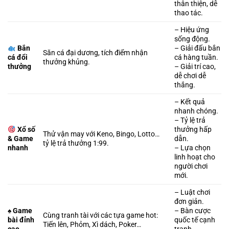
thân thiện, dễ
thao tác.
– Hiệu ứng
sống động.
Bắn
– Giải đấu bắn
Săn cá đại dương, tích điểm nhận
cá đổi
cá hàng tuần.
thưởng khủng.
thưởng
– Giải trí cao,
dễ chơi dễ
thắng.
– Kết quả
nhanh chóng.
– Tỷ lệ trả
Xổ số
thưởng hấp
Thử vận may với Keno, Bingo, Lotto…
& Game
dẫn.
tỷ lệ trả thưởng 1:99.
nhanh
– Lựa chọn
linh hoạt cho
người chơi
mới.
– Luật chơi
đơn giản.
♠️
Game
– Bàn cược
Cùng tranh tài với các tựa game hot:
bài đỉnh
quốc tế cạnh
Tiến lên, Phỏm, Xì dách, Poker…