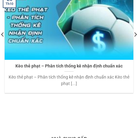
Th10
Kèo thẻ phạt – Phân tích thống kê nhận định chuẩn xác
Kèo thẻ phạt – Phân tích thống kê nhận định chuẩn xác Kèo thẻ
phạt [...]