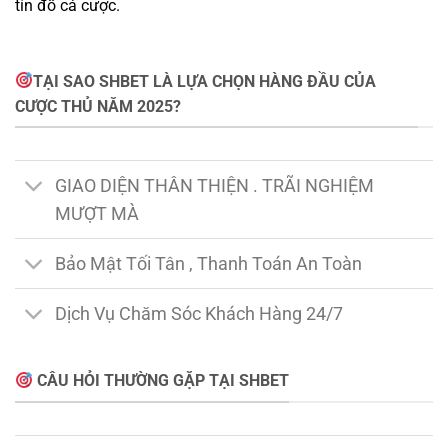
tín đồ cá cược.
TẠI SAO SHBET LÀ LỰA CHỌN HÀNG ĐẦU CỦA
CƯỢC THỦ NĂM 2025?
GIAO DIỆN THÂN THIỆN . TRÃI NGHIỆM
MƯỢT MÀ
Bảo Mật Tối Tân , Thanh Toán An Toàn
Dịch Vụ Chăm Sóc Khách Hàng 24/7
CÂU HỎI THƯỜNG GẶP TẠI SHBET