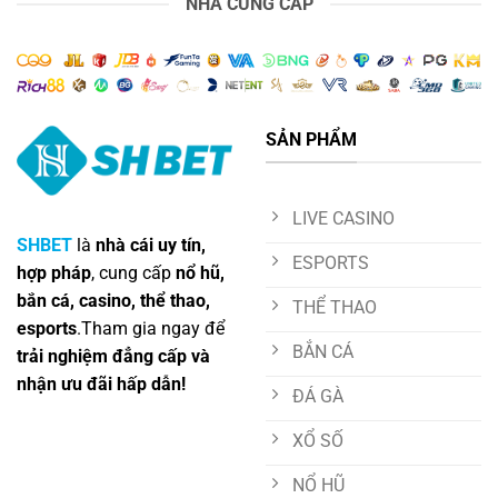
NHÀ CUNG CẤP
SẢN PHẨM
LIVE CASINO
SHBET
là
nhà cái uy tín,
ESPORTS
hợp pháp
, cung cấp
nổ hũ,
bắn cá, casino, thể thao,
THỂ THAO
esports
.Tham gia ngay để
BẮN CÁ
trải nghiệm đẳng cấp và
nhận ưu đãi hấp dẫn!
ĐÁ GÀ
XỔ SỐ
NỔ HŨ