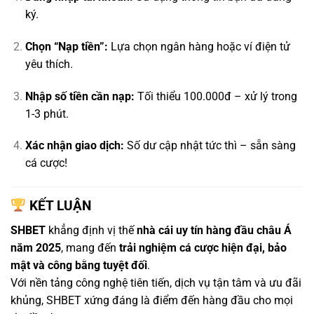
ký.
Chọn “Nạp tiền”:
Lựa chọn ngân hàng hoặc ví điện tử
yêu thích.
Nhập số tiền cần nạp:
Tối thiểu 100.000đ – xử lý trong
1-3 phút.
Xác nhận giao dịch:
Số dư cập nhật tức thì – sẵn sàng
cá cược!
KẾT LUẬN
SHBET
khẳng định vị thế
nhà cái uy tín hàng đầu châu Á
năm 2025
, mang đến
trải nghiệm cá cược hiện đại, bảo
mật và công bằng tuyệt đối
.
Với nền tảng công nghệ tiên tiến, dịch vụ tận tâm và ưu đãi
khủng, SHBET xứng đáng là điểm đến hàng đầu cho mọi