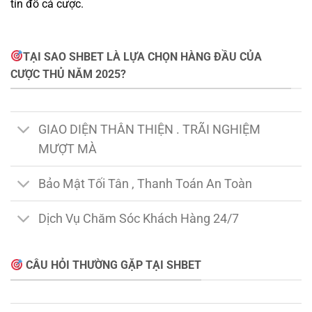
tín đồ cá cược.
TẠI SAO SHBET LÀ LỰA CHỌN HÀNG ĐẦU CỦA
CƯỢC THỦ NĂM 2025?
GIAO DIỆN THÂN THIỆN . TRÃI NGHIỆM
MƯỢT MÀ
Bảo Mật Tối Tân , Thanh Toán An Toàn
Dịch Vụ Chăm Sóc Khách Hàng 24/7
CÂU HỎI THƯỜNG GẶP TẠI SHBET