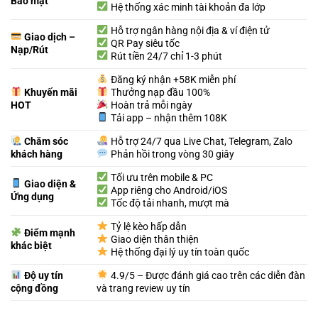
Bảo mật
Hệ thống xác minh tài khoản đa lớp
Hỗ trợ ngân hàng nội địa & ví điện tử
Giao dịch –
QR Pay siêu tốc
Nạp/Rút
Rút tiền 24/7 chỉ 1-3 phút
Đăng ký nhận +58K miễn phí
Khuyến mãi
Thưởng nạp đầu 100%
HOT
Hoàn trả mỗi ngày
Tải app – nhận thêm 108K
Chăm sóc
Hỗ trợ 24/7 qua Live Chat, Telegram, Zalo
khách hàng
Phản hồi trong vòng 30 giây
Tối ưu trên mobile & PC
Giao diện &
App riêng cho Android/iOS
Ứng dụng
Tốc độ tải nhanh, mượt mà
Tỷ lệ kèo hấp dẫn
Điểm mạnh
Giao diện thân thiện
khác biệt
Hệ thống đại lý uy tín toàn quốc
Độ uy tín
4.9/5 – Được đánh giá cao trên các diễn đàn
cộng đồng
và trang review uy tín