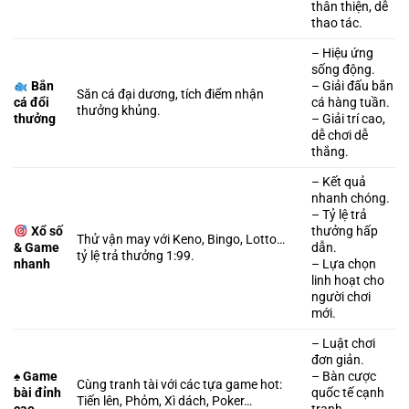
thân thiện, dễ
thao tác.
– Hiệu ứng
sống động.
Bắn
– Giải đấu bắn
Săn cá đại dương, tích điểm nhận
cá đổi
cá hàng tuần.
thưởng khủng.
thưởng
– Giải trí cao,
dễ chơi dễ
thắng.
– Kết quả
nhanh chóng.
– Tỷ lệ trả
Xổ số
thưởng hấp
Thử vận may với Keno, Bingo, Lotto…
& Game
dẫn.
tỷ lệ trả thưởng 1:99.
nhanh
– Lựa chọn
linh hoạt cho
người chơi
mới.
– Luật chơi
đơn giản.
♠️
Game
– Bàn cược
Cùng tranh tài với các tựa game hot:
bài đỉnh
quốc tế cạnh
Tiến lên, Phỏm, Xì dách, Poker…